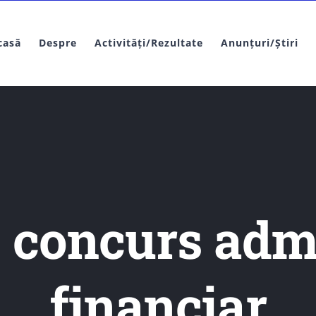
casă
Despre
Activități/Rezultate
Anunțuri/Știri
 concurs adm
financiar