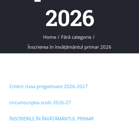
2026
Home
/
Fără categorie
/
Înscrierea în învăţământul primar 2026
Criterii clasa pregatitoare 2026-2027
circumscriptia scolii 2026-27
ÎNSCRIERILE ÎN ÎNVĂȚĂMÂNTUL PRIMAR