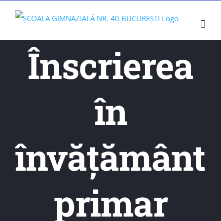
Skip
to
content
Înscrierea
în
învăţământu
primar